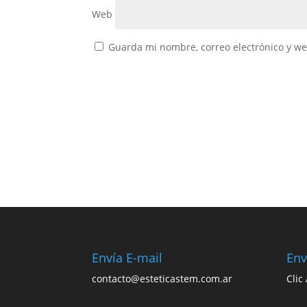
Web
Guarda mi nombre, correo electrónico y w
Envía E-mail
Env
contacto@esteticastem.com.ar
Clic