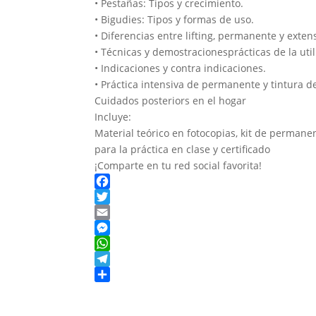
• Pestañas: Tipos y crecimiento.
• Bigudies: Tipos y formas de uso.
• Diferencias entre lifting, permanente y exte
• Técnicas y demostracionesprácticas de la uti
• Indicaciones y contra indicaciones.
• Práctica intensiva de permanente y tintura d
Cuidados posteriors en el hogar
Incluye:
Material teórico en fotocopias, kit de permanen
para la práctica en clase y certificado
¡Comparte en tu red social favorita!
F
a
T
c
w
E
e
i
m
M
b
t
a
e
W
o
t
i
s
h
T
o
e
l
s
a
e
C
k
r
e
t
l
o