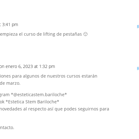
t 3:41 pm
mpieza el curso de lifting de pestañas 🙂
on enero 6, 2023 at 1:32 pm
pciones para algunos de nuestros cursos estarán
 de marzo.
agram *@esteticastem.bariloche*
ok *Estetica Stem Bariloche*
novedades al respecto así que podes seguirnos para
ntacto.