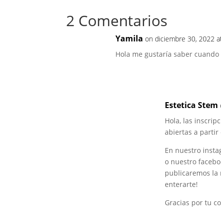
n
s
e
m
g
A
g
p
2 Comentarios
e
p
r
a
r
p
a
r
Yamila
on diciembre 30, 2022 a
m
t
Hola me gustaría saber cuando e
i
r
Estetica Stem
Hola, las inscri
abiertas a partir
En nuestro inst
o nuestro facebo
publicaremos la 
enterarte!
Gracias por tu co