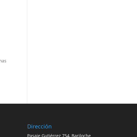
amas
Dirección
Pasaje Gutiérrez 754, Bariloche