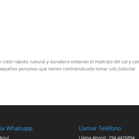
color rápido, natural y duradero evitando el maltrato del sol y c
es (aquellas personas que tienen contraindicado tomar sol) ¡Solicitar
ía Whatsapp
Llamar Teléfono
 Aquí
Lláma Ahora!: 294 4426894