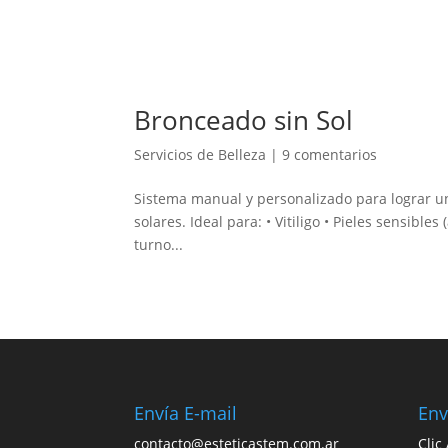
Bronceado sin Sol
Servicios de Belleza
|
9 comentarios
Sistema manual y personalizado para lograr un 
solares. Ideal para: • Vitiligo • Pieles sensibl
turno...
Envía E-mail
Env
contacto@esteticastem.com.ar
Clic