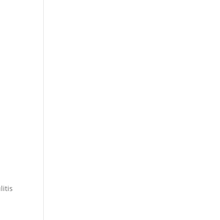
u
litis